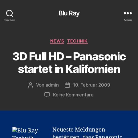
Blu Ray
Suchen
Menü
Kategorien
NEWS
TECHNIK
3D Full HD – Panasonic
startet in Kalifornien
Von
admin
10. Februar 2009
Beitragsautor
Veröffentlichungsdatum
zu
Keine Kommentare
3D
Full
HD
–
Panasonic
Neueste Meldungen
startet
bestätigen, dass Panasonic