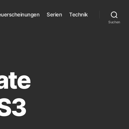
euerscheinungen
Serien
Technik
Suchen
ate
PS3