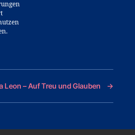
rungen
t
nutzen
en.
 Leon – Auf Treu und Glauben
→