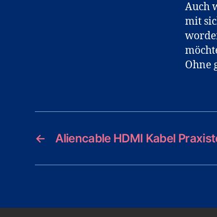
Auch 
mit sic
worden
möchte
Ohne g
←
Aliencable HDMI Kabel Praxist