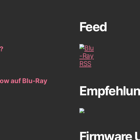
Feed
y?
how auf Blu-Ray
Empfehlu
Firmware 