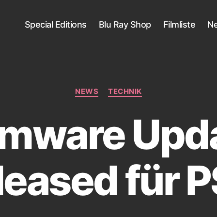
Special Editions
Blu Ray Shop
Filmliste
N
Kategorien
NEWS
TECHNIK
rmware Upd
leased für 