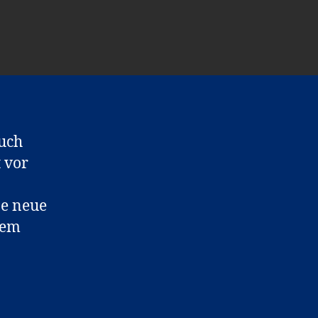
auch
t vor
ne neue
dem