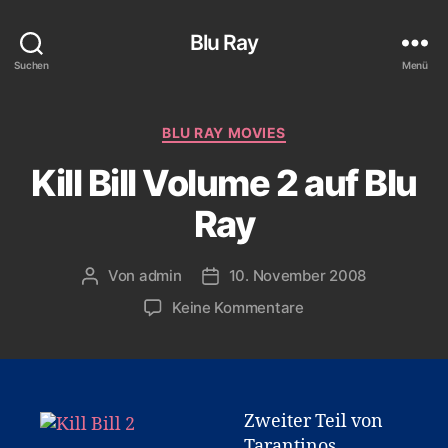
Blu Ray
Suchen
Menü
Kategorien
BLU RAY MOVIES
Kill Bill Volume 2 auf Blu
Ray
Von
admin
10. November 2008
Beitragsautor
Veröffentlichungsdatum
zu
Keine Kommentare
Kill
Bill
Volume
2
auf
Zweiter Teil von
Blu
Tarantinos