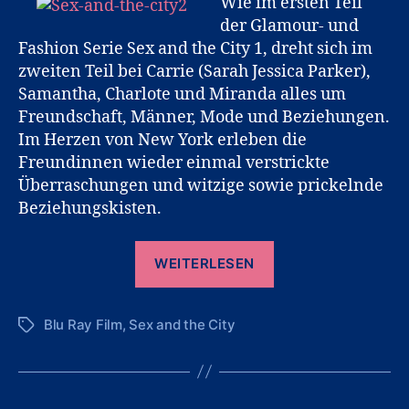
Wie im ersten Teil
der Glamour- und
Fashion Serie Sex and the City 1, dreht sich im
zweiten Teil bei Carrie (Sarah Jessica Parker),
Samantha, Charlote und Miranda alles um
Freundschaft, Männer, Mode und Beziehungen.
Im Herzen von New York erleben die
Freundinnen wieder einmal verstrickte
Überraschungen und witzige sowie prickelnde
Beziehungskisten.
„Sex
WEITERLESEN
and
the
Blu Ray Film
,
Sex and the City
City
Schlagwörter
2
auf
Blu-