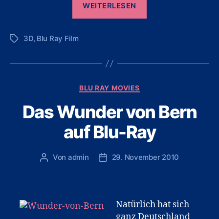
WEITERLESEN
der
Titanen
3D
,
Blu Ray Film
auf
Schlagwörter
Blu-
Ray
in
Kategorien
BLU RAY MOVIES
3D“
Das Wunder von Bern
auf Blu-Ray
Von
admin
29. November 2010
Beitragsautor
Veröffentlichungsdatum
Natürlich hat sich
ganz Deutschland