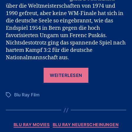
über die Weltmeisterschaften von 1974 und
1990 gefreut, aber keine WM-Finale hat sich in
die deutsche Seele so eingebrannt, wie das
Endspiel 1954 in Bern gegen die hoch
favorisierten Ungarn um Ferenc Puskás.
Nichtsdestotrotz ging das spannende Spiel nach
hartem Kampf 3:2 für die deutsche
Nationalmannschaft aus.
„Das
WEITERLESEN
Wunder
von
Blu Ray Film
Bern
Schlagwörter
auf
Blu-
Ray“
Kategorien
BLU RAY MOVIES
BLU RAY NEUERSCHEINUNGEN