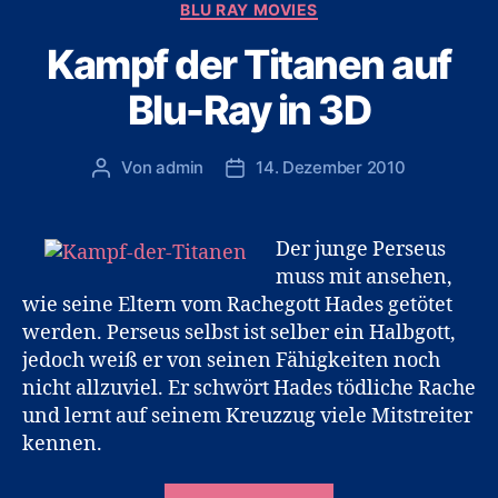
Kategorien
BLU RAY MOVIES
Ray“
Kampf der Titanen auf
Blu-Ray in 3D
Von
admin
14. Dezember 2010
Beitragsautor
Veröffentlichungsdatum
Der junge Perseus
muss mit ansehen,
wie seine Eltern vom Rachegott Hades getötet
werden. Perseus selbst ist selber ein Halbgott,
jedoch weiß er von seinen Fähigkeiten noch
nicht allzuviel. Er schwört Hades tödliche Rache
und lernt auf seinem Kreuzzug viele Mitstreiter
kennen.
„Kampf