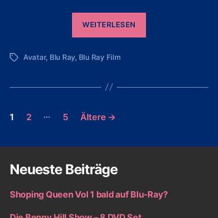
„Avatar
WEITERLESEN
–
Aufbruch
Avatar
,
Blu Ray
,
Blu Ray Film
nach
Schlagwörter
Pandora
auf
Blu-
Seitennummerierung
Ray“
…
1
2
5
Ältere
→
der
Beiträge
Neueste Beiträge
Shoping Queen Vol 1 bald auf Blu-Ray?
Die Benny Hill Show – 8 DVD Set