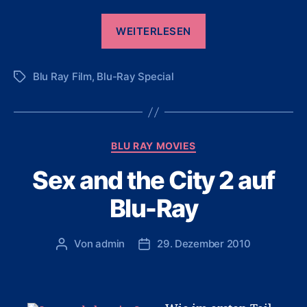
„Wall
WEITERLESEN
Street
1
Blu Ray Film
,
Blu-Ray Special
und
Schlagwörter
2
auf
Blu-
Kategorien
BLU RAY MOVIES
Ray“
Sex and the City 2 auf
Blu-Ray
Von
admin
29. Dezember 2010
Beitragsautor
Veröffentlichungsdatum