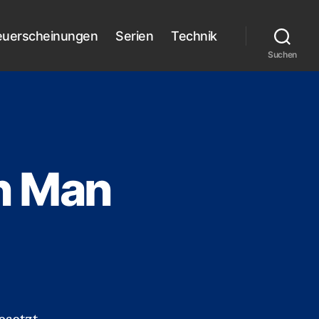
euerscheinungen
Serien
Technik
Suchen
on Man