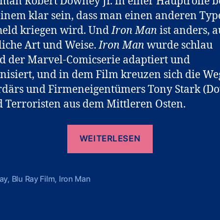
an Robert Downey Jr. in einer Hauptrolle be
inem klar sein, dass man einen anderen Typ
eld kriegen wird. Und
Iron Man
ist anders, a
liche Art und Weise.
Iron Man
wurde schlau
 der Marvel-Comicserie adaptiert und
isiert, und in dem Film kreuzen sich die We
rdärs und Firmeneigentümers Tony Stark (D
nd Terroristen aus dem Mittleren Osten.
„Neu
WEITERLESEN
im
Oktober
–
ay
,
Blu Ray Film
,
Iron Man
rter
Iron
Man“