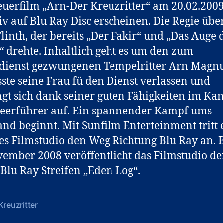
uerfilm „Arn-Der Kreuzritter“ am 20.02.200
iv auf Blu Ray Disc erscheinen. Die Regie ü
Flinth, der bereits „Der Fakir“ und „Das Auge 
“ drehte. Inhaltlich geht es um den zum
tdienst gezwungenen Tempelritter Arn Magn
ste seine Frau fü den Dienst verlassen und
gt sich dank seiner guten Fähigkeiten im Ka
eerführer auf. Ein spannender Kampf ums
and beginnt. Mit Sunfilm Enterteinment tritt 
es Filmstudio den Weg Richtung Blu Ray an. B
ember 2008 veröffentlicht das Filmstudio d
 Blu Ray Streifen „Eden Log“.
Kreuzritter
rter