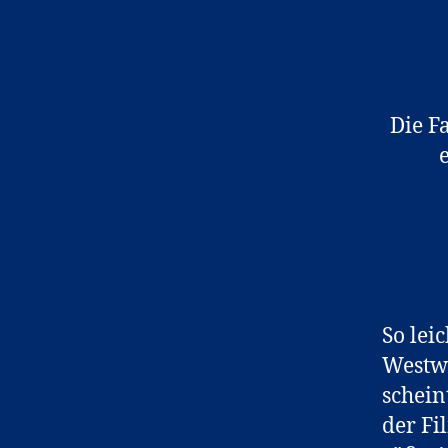
Die F
So lei
Westwo
schein
der Fi