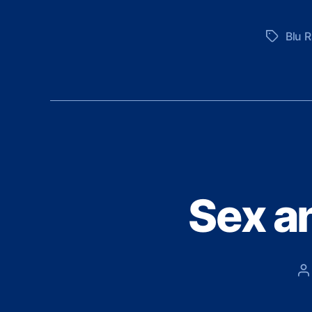
Blu R
Schlagwö
Sex an
B