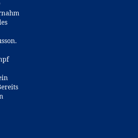
9
bernahm
des
usson.
mpf
ein
ereits
en