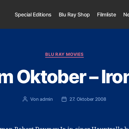
Special Editions
Blu Ray Shop
Filmliste
N
Kategorien
BLU RAY MOVIES
m Oktober – Ir
Von
admin
27. Oktober 2008
Beitragsautor
Veröffentlichungsdatum