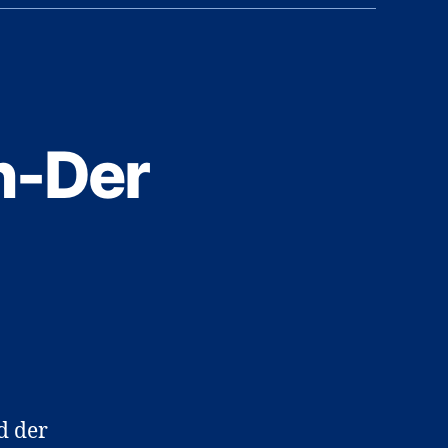
n-Der
d der