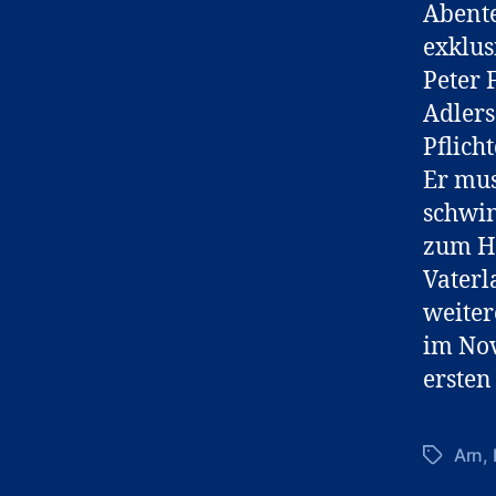
Abente
exklus
Peter 
Adlers
Pflich
Er mus
schwin
zum H
Vaterl
weiter
im Nov
ersten
Arn
,
Schlagwö