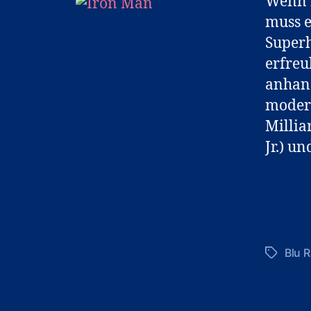
Wenn m
muss e
Superh
erfreu
anhand
modern
Millia
Jr.) u
Blu R
Schlagwö