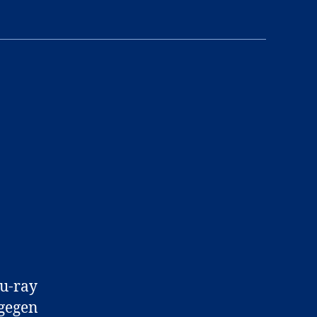
lu-ray
 gegen