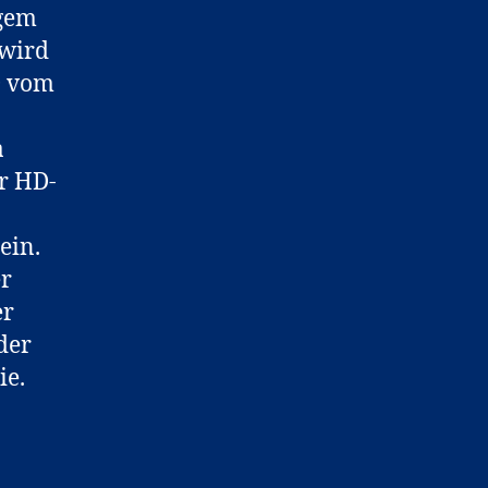
ngem
 wird
D vom
a
r HD-
ein.
er
er
der
ie.