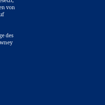
setzt,
en von
uf
ge des
owney