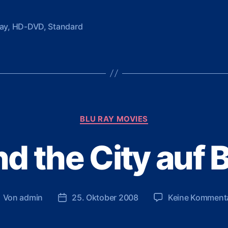
ay
,
HD-DVD
,
Standard
rter
Kategorien
BLU RAY MOVIES
d the City auf 
Von
admin
25. Oktober 2008
Keine Komment
eitragsautor
Veröffentlichungsdatum