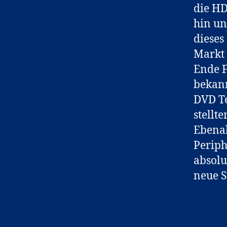
die HD
hin un
dieses
Markt
Ende F
bekann
DVD Te
stellt
Ebenal
Periph
absolu
neue S