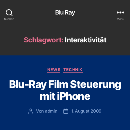
Blu Ray
Suchen
Menü
Schlagwort:
Interaktivität
Kategorien
NEWS
TECHNIK
Blu-Ray Film Steuerung
mit iPhone
Von
admin
1. August 2009
Beitragsautor
Veröffentlichungsdatum