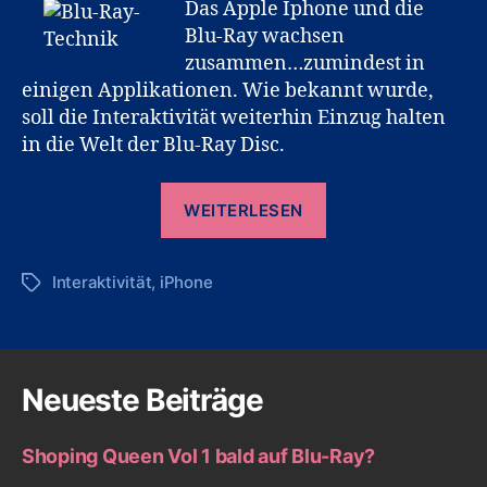
Das Apple Iphone und die
Blu-Ray wachsen
zusammen…zumindest in
einigen Applikationen. Wie bekannt wurde,
soll die Interaktivität weiterhin Einzug halten
in die Welt der Blu-Ray Disc.
„Blu-
WEITERLESEN
Ray
Film
Interaktivität
,
iPhone
Steuerung
Schlagwörter
mit
iPhone“
Neueste Beiträge
Shoping Queen Vol 1 bald auf Blu-Ray?