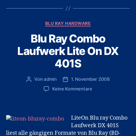
Kategorien
BLU RAY HARDWARE
Blu Ray Combo
Laufwerk Lite On DX
401S
Von
admin
1. November 2008
Beitragsautor
Veröffentlichungsdatum
zu
Keine Kommentare
Blu
Ray
Combo
Laufwerk
LiteOn Blu ray Combo
Lite
Laufwerk DX 401S
On
liest alle gängigen Formate von Blu Ray (BD-
DX